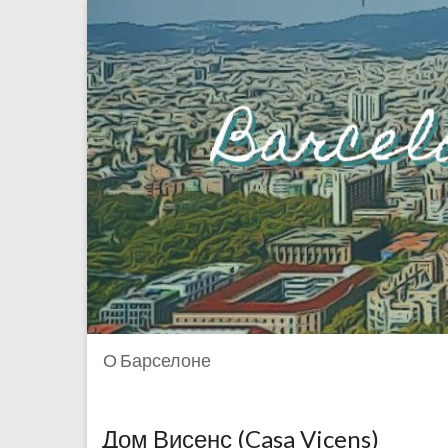
О Барселоне
Дом Висенс (Casa Vicens)