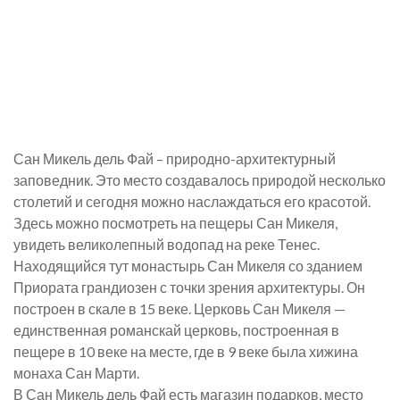
Сан Микель дель Фай – природно-архитектурный
заповедник. Это место создавалось природой несколько
столетий и сегодня можно наслаждаться его красотой.
Здесь можно посмотреть на пещеры Сан Микеля,
увидеть великолепный водопад на реке Тенес.
Находящийся тут монастырь Сан Микеля со зданием
Приората грандиозен с точки зрения архитектуры. Он
построен в скале в 15 веке. Церковь Сан Микеля —
единственная романскай церковь, построенная в
пещере в 10 веке на месте, где в 9 веке была хижина
монаха Сан Марти.
В Сан Микель дель Фай есть магазин подарков, место