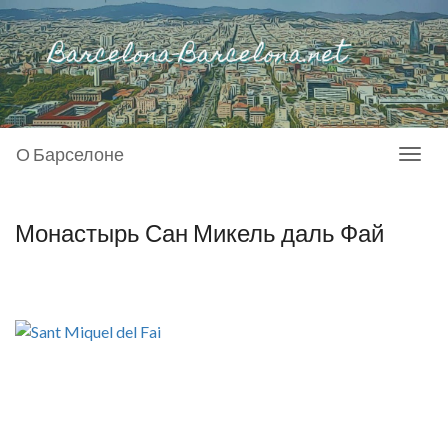
О Барселоне
Toggl
naviga
Монастырь Сан Микель даль Фай