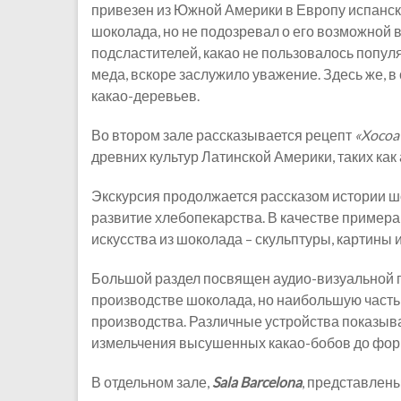
привезен из Южной Америки в Европу испанск
шоколада, но не подозревал о его возможной 
подсластителей, какао не пользовалось попул
меда, вскоре заслужило уважение. Здесь же, 
какао-деревьев.
Во втором зале рассказывается рецепт
«Xocoa
древних культур Латинской Америки, таких как 
Экскурсия продолжается рассказом истории шо
развитие хлебопекарства. В качестве пример
искусства из шоколада – скульптуры, картины 
Большой раздел посвящен аудио-визуальной 
производстве шоколада, но наибольшую часть
производства. Различные устройства показыва
измельчения высушенных какао-бобов до фор
В отдельном зале,
Sala Barcelona
, представлен