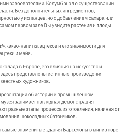
ими завоевателями. Колумб знал о существовании
власти. Без дополнительных ингредиентов,
ярностью у испанцев, но с добавлением сахара или
в самом первом зале Вы увидите растения и плоды
tl»
, какао-напитка ацтеков и его значимости для
ацтеки и майя.
колада в Европе, его влияния на искусство и
а здесь представлены истинные произведения
известных художников.
презентации об истории и промышленном
 музея занимает наглядная демонстрация
ют разные этапы процесса изготовления, начиная от
мования шоколадных батончиков.
ы самые знаменитые здания Барселоны в миниатюре,