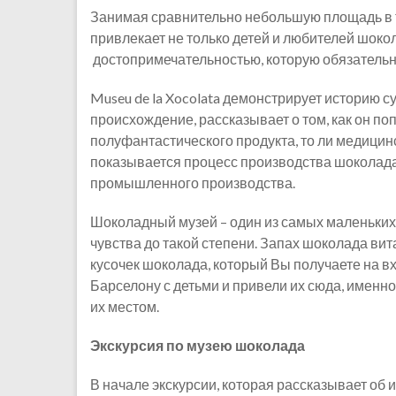
Занимая сравнительно небольшую площадь в т
привлекает не только детей и любителей шокол
достопримечательностью, которую обязательно
Museu de la Xocolata демонстрирует историю 
происхождение, рассказывает о том, как он поп
полуфантастического продукта, то ли медицинс
показывается процесс производства шоколада, 
промышленного производства.
Шоколадный музей – один из самых маленьких 
чувства до такой степени. Запах шоколада вит
кусочек шоколада, который Вы получаете на в
Барселону с детьми и привели их сюда, имен
их местом.
Экскурсия по музею шоколада
В начале экскурсии, которая рассказывает об и