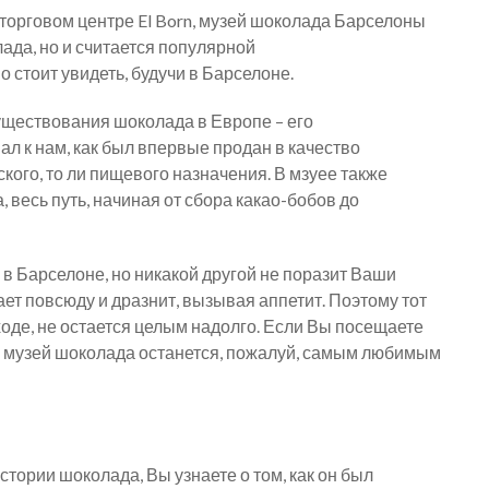
орговом центре El Born, музей шоколада Барселоны
ада, но и считается популярной
 стоит увидеть, будучи в Барселоне.
существования шоколада в Европе – его
ал к нам, как был впервые продан в качество
кого, то ли пищевого назначения. В мзуее также
весь путь, начиная от сбора какао-бобов до
в Барселоне, но никакой другой не поразит Ваши
ает повсюду и дразнит, вызывая аппетит. Поэтому тот
ходе, не остается целым надолго. Если Вы посещаете
но музей шоколада останется, пожалуй, самым любимым
стории шоколада, Вы узнаете о том, как он был