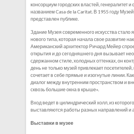
консорциум городских властей, генералитет и
названием Casa de la Caritat. В 1955 году Му
представлен публике.
Здание Музея современного искусства стало
нового типа, которая начала свое развитие на
Американский архитектор Ричард Мейер спрое
открытия и до сегодняшнего дня вызывает не
сдержанном стиле, холодных оттенках, он конт
день не только музей привлекает посетителей,
сочетает в себе прямые и изогнутые линии. Как
диалог между внутренним пространством и вн
сквозь большие окна в крыше».
Вход ведет в цилиндрический холл, из которог
выставляются работы разных направлений и 
Выставки в музее