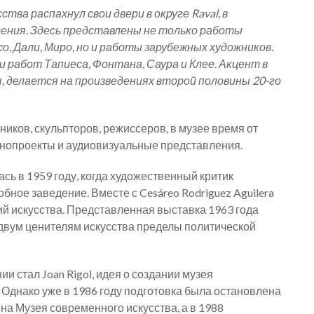
ства распахнул свои двери в округе Raval, в
дения. Здесь представлены не только работы
, Дали, Миро, но и работы зарубежных художников.
работ Тапиеса, Фонтана, Саура и Клее. Акцент в
я, делается на произведениях второй половины 20-го
ков, скульпторов, режиссеров, в музее время от
нопроекты и аудиовизуальные представления.
сь в 1959 году, когда художественный критик
добное заведение. Вместе с Cesáreo Rodriguez Aguilera
й искусства. Представленная выставка 1963 года
 двум ценителям искусства пределы политической
ии стал Joan Rigol, идея о создании музея
 Однако уже в 1986 году подготовка была остановлена
на Музея современного искусства, а в 1988