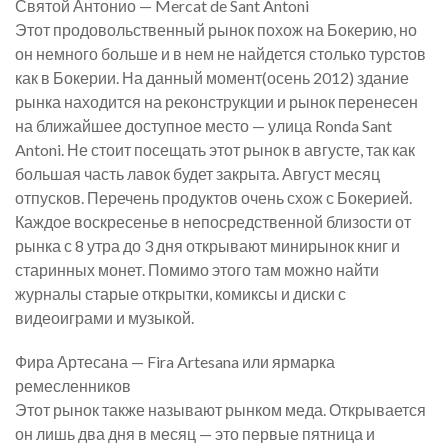
Святой Антонио — Mercat de Sant Antoni
Этот продовольственный рынок похож на Бокерию, но
он немного больше и в нем не найдется столько турстов
как в Бокерии. На данный момент(осень 2012) здание
рынка находится на реконструкции и рынок перенесен
на ближайшее доступное место — улица Ronda Sant
Antoni. Не стоит посещать этот рынок в августе, так как
большая часть лавок будет закрыта. Август месяц
отпусков. Перечень продуктов очень схож с Бокерией.
Каждое воскресенье в непосредственной близости от
рынка с 8 утра до 3 дня открывают минирынок книг и
старинных монет. Помимо этого там можно найти
журналы старые открытки, комиксы и диски с
видеоиграми и музыкой.
Фира Артесана — Fira Artesana или ярмарка
ремесленников
Этот рынок также называют рынком меда. Открывается
он лишь два дня в месяц — это первые пятница и