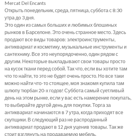
Mercat Del Encants
Открыть понедельник, среда, пятница, суббота с 8:30
утра до 3 дня.
Это один из самых больших и любимых блошиных
рынков в Барселоне. Это очень странное место. Здесь
продают все виды товаров: электроинструменты,
антиквариат и косметику, музыкальные инструменты и
сантехнику. Все это неупорядоченно, один рядом с
другим. Некоторые выкладывают свои товары просто
на кусок ткани перед собой. Так что, если вы хотите там
что то найти, то это не будет очень просто. Но все таки
можно найти что-то стоящее, моя знакомя купила там
шлюпу тюрбан 20-х годов! Суббота самый суетливый
день на этом рынке, если у вас есть намерение покупать,
то выбирайте другой день для покупки. Торга за
антиквариат начинаются в 7 утра, когда приходят все
скупщики. В следующий раз не распроданный
антиквариат продают в 12 дня уценив товары. Так же
стоит взглянуть на продаваемую мебель.