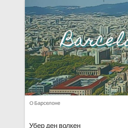
О Барселоне
Убер ден волкен