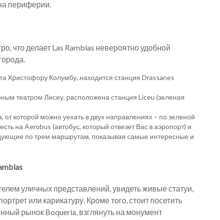
на периферии.
о, что делает Las Ramblas невероятно удобной
города.
та Христофору Колумбу, находится станция Drassanes
ерным театром Лисеу, расположена станция Liceu (зеленая
a, от которой можно уехать в двух направлениях – по зеленой
есть на Aerobus (автобус, который отвезет Вас в аэропорт) и
едующие по трем маршрутам, показывая самые интересные и
amblas
етелем уличных представлений, увидеть живые статуи,
ортрет или карикатуру. Кроме того, стоит посетить
нный рынок Boqueria, взглянуть на монумент