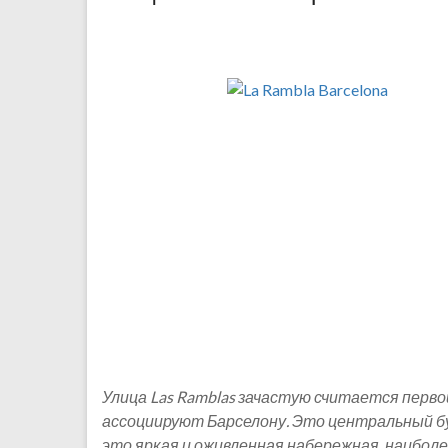
Улица Las Ramblas зачастую считается пер
ассоциируют Барселону. Это центральный бу
это яркая и оживленная набережная, наибол