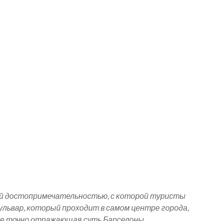
вой достопримечательностью, с которой туристы
львар, который проходит в самом центре города,
ее точно отражающая суть Барселоны.