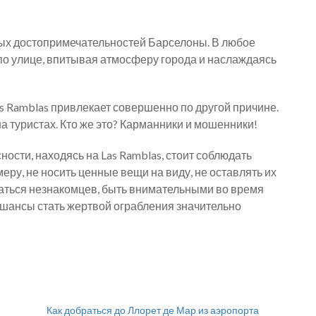
вных достопримечательностей Барселоны. В любое
 по улице, впитывая атмосферу города и наслаждаясь
as Ramblas привлекает совершенно по другой причине.
а туристах. Кто же это? Карманники и мошенники!
ости, находясь на Las Ramblas, стоит соблюдать
ру, не носить ценные вещи на виду, не оставлять их
гаться незнакомцев, быть внимательными во время
 шансы стать жертвой ограбления значительно
Как добраться до Ллорет де Мар из аэропорта