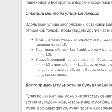
пешеходов, а все крупные дороги находились 
Станции метро на улице Las Ramblas
Вдоль всей улицы расположены остановки метр
отправной точкой, чтобы увидеть другие части 
В южном конце улицы, неподалеку от монумен
(зеленая линия L3).
В центральной части Las Ramblas, рядом с оп
линия L3).
В самой северной части есть станция Cataluny
линии L3 и красной линии L1. Здесь же можно с
на туристические автобусы по Барселоне, сл
популярные места.
Достопримечательности на бульваре Las R
Гуляя по Las Ramblas можно не раз стать свид
встретить художников, которые нарисуют Ваш п
музей восковых фигур, музей эротики, совреме