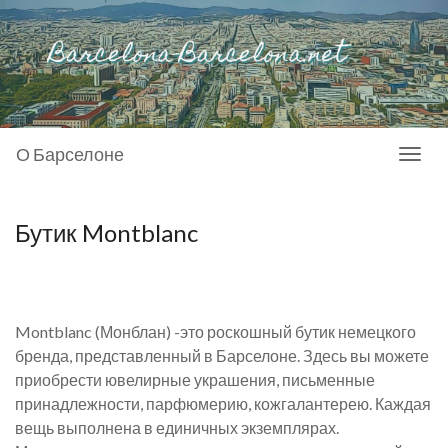
О Барселоне
Toggl
naviga
Бутик Montblanc
Montblanc (Монблан) -это роскошный бутик немецкого
бренда, представленный в Барселоне. Здесь вы можете
приобрести ювелирные украшения, письменные
принадлежности, парфюмерию, кожгалантерею. Каждая
вещь выполнена в единичных экземплярах.