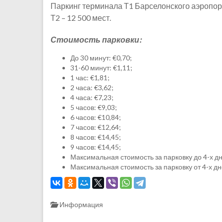
Паркинг терминала Т1 Барселонского аэропорт
Т2 – 12 500 мест.
Стоимость парковки:
До 30 минут: €0,70;
31-60 минут: €1,11;
1 час: €1,81;
2 часа: €3,62;
4 часа: €7,23;
5 часов: €9,03;
6 часов: €10,84;
7 часов: €12,64;
8 часов: €14,45;
9 часов: €14,45;
Максимальная стоимость за парковку до 4-х дн
Максимальная стоимость за парковку от 4-х дне
Информация