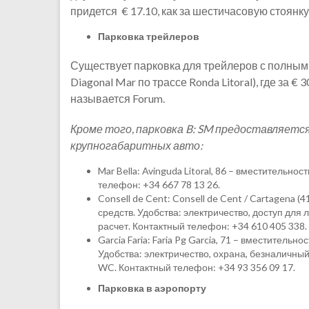
придется € 17.10, как за шестичасовую стоянку
Парковка трейлеров
Существует парковка для трейлеров с полным
Diagonal Mar по трассе Ronda Litoral), где за 
называется Forum.
Кроме того, парковка B: SM предоставляется
крупногабаритных авто:
Mar Bella: Avinguda Litoral, 86 – вместительно
телефон: +34 667 78 13 26.
Consell de Cent: Consell de Cent / Cartagena (
средств. Удобства: электричество, доступ дл
расчет. Контактный телефон: +34 610 405 338.
Garcia Faria: Faria Pg Garcia, 71 – вместительн
Удобства: электричество, охрана, безналичны
WC. Контактный телефон: +34 93 356 09 17.
Парковка в аэропорту